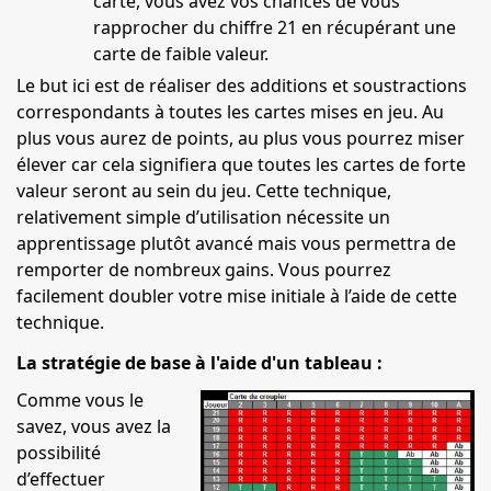
carte, vous avez vos chances de vous
rapprocher du chiffre 21 en récupérant une
carte de faible valeur.
Le but ici est de réaliser des additions et soustractions
correspondants à toutes les cartes mises en jeu. Au
plus vous aurez de points, au plus vous pourrez miser
élever car cela signifiera que toutes les cartes de forte
valeur seront au sein du jeu. Cette technique,
relativement simple d’utilisation nécessite un
apprentissage plutôt avancé mais vous permettra de
remporter de nombreux gains. Vous pourrez
facilement doubler votre mise initiale à l’aide de cette
technique.
La stratégie de base à l'aide d'un tableau :
Comme vous le
savez, vous avez la
possibilité
d’effectuer