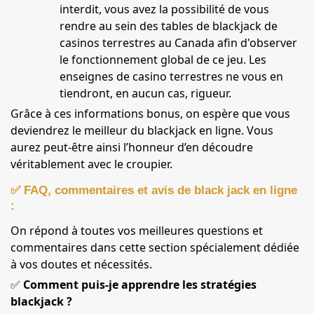
interdit, vous avez la possibilité de vous
rendre au sein des tables de blackjack de
casinos terrestres au Canada afin d'observer
le fonctionnement global de ce jeu. Les
enseignes de casino terrestres ne vous en
tiendront, en aucun cas, rigueur.
Grâce à ces informations bonus, on espère que vous
deviendrez le meilleur du blackjack en ligne. Vous
aurez peut-être ainsi l’honneur d’en découdre
véritablement avec le croupier.
✅ FAQ, commentaires et avis de black jack en ligne
:
On répond à toutes vos meilleures questions et
commentaires dans cette section spécialement dédiée
à vos doutes et nécessités.
✅
Comment puis-je apprendre les stratégies
blackjack ?