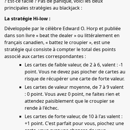
? Est-ce facile ? Pas de panique, voici les deux
principales stratégies au blackjack :
La stratégie Hi-low :
Développée par le célèbre Edward O. Horp et publiée
dans son livre « beat the dealer » ou littéralement en
français canadien, « battez le croupier », est une
stratégie qui consiste à compter le total des points
associé aux cartes correspondantes :
Les cartes de faible valeur, de 2 à 6, valent : -1
point. Vous ne devez pas piocher de cartes au
risque de récupérer une carte de forte valeur.
Les cartes de valeur moyenne, de 7 à 9 valent
: 0 point. Vous avez 0 point, ne faites rien et
attendez paisiblement que le croupier se
rende à l'échec.
Les cartes de forte valeur, de 10 à l'as valent :
+1 point. C'est parfait pour vous, piochez une